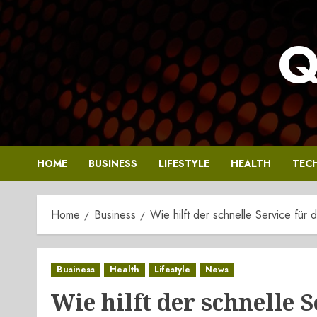
Skip
to
Q
content
HOME
BUSINESS
LIFESTYLE
HEALTH
TEC
Home
Business
Wie hilft der schnelle Service für 
Business
Health
Lifestyle
News
Wie hilft der schnelle S