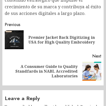
contenido estratégico que impulse el
crecimiento de su marca y contribuya al éxito
de sus acciones digitales a largo plazo.
Post
Previous
navigation
Premier Jacket Back Digitizing in
Pr
USA for High Quality Embroidery
po
Next
A Consumer Guide to Quality
Next
Standfards in NABL Accredited
post:
Laboratories
Leave a Reply