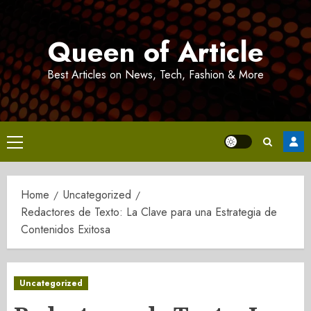
Skip
to
Queen of Article
content
Best Articles on News, Tech, Fashion & More
Primary
Menu
Home
Uncategorized
Redactores de Texto: La Clave para una Estrategia de
Contenidos Exitosa
Uncategorized