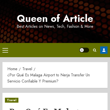
Skip
to
Queen of Article
content
Best Articles on News, Tech, Fashion & More
Primary
Menu
Home
Travel
¿Por Qué Es Malaga Airport to Nerja Transfer Un
Servicio Confiable Y Premium?
Travel