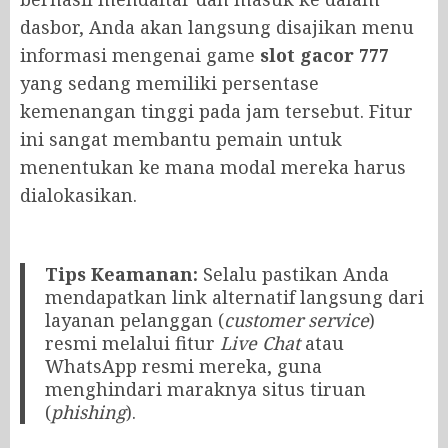
dasbor, Anda akan langsung disajikan menu
informasi mengenai game
slot gacor 777
yang sedang memiliki persentase
kemenangan tinggi pada jam tersebut. Fitur
ini sangat membantu pemain untuk
menentukan ke mana modal mereka harus
dialokasikan.
Tips Keamanan:
Selalu pastikan Anda
mendapatkan link alternatif langsung dari
layanan pelanggan (
customer service
)
resmi melalui fitur
Live Chat
atau
WhatsApp resmi mereka, guna
menghindari maraknya situs tiruan
(
phishing
).