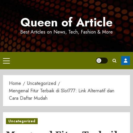
Skip
to
Queen of Article
content
Best Articles on News, Tech, Fashion & More
Primary
Menu
Home
Uncategorized
Mengenal Fitur Terbaik di Slot777: Link Alternatif dan
Cara Daftar Mudah
Uncategorized