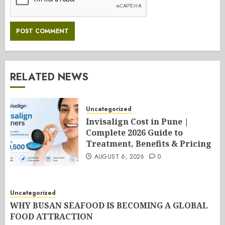
RELATED NEWS
Uncategorized
Invisalign Cost in Pune |
Complete 2026 Guide to
Treatment, Benefits & Pricing
AUGUST 6, 2026
0
Uncategorized
WHY BUSAN SEAFOOD IS BECOMING A GLOBAL
FOOD ATTRACTION