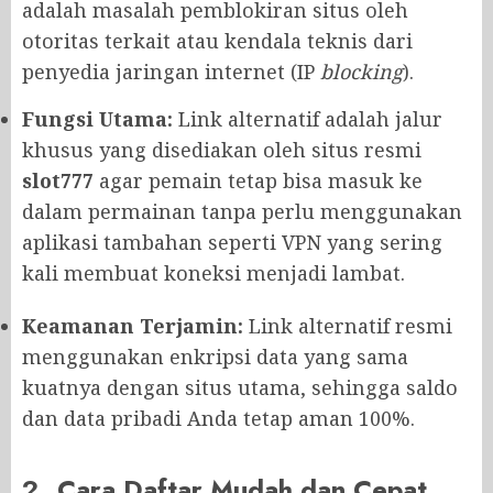
adalah masalah pemblokiran situs oleh
otoritas terkait atau kendala teknis dari
penyedia jaringan internet (IP
blocking
).
Fungsi Utama:
Link alternatif adalah jalur
khusus yang disediakan oleh situs resmi
slot777
agar pemain tetap bisa masuk ke
dalam permainan tanpa perlu menggunakan
aplikasi tambahan seperti VPN yang sering
kali membuat koneksi menjadi lambat.
Keamanan Terjamin:
Link alternatif resmi
menggunakan enkripsi data yang sama
kuatnya dengan situs utama, sehingga saldo
dan data pribadi Anda tetap aman 100%.
2. Cara Daftar Mudah dan Cepat