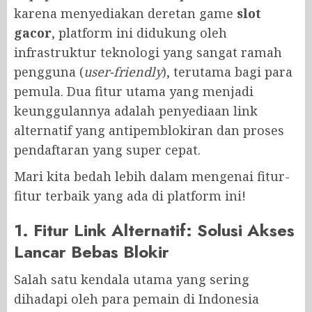
karena menyediakan deretan game
slot
gacor
, platform ini didukung oleh
infrastruktur teknologi yang sangat ramah
pengguna (
user-friendly
), terutama bagi para
pemula. Dua fitur utama yang menjadi
keunggulannya adalah penyediaan link
alternatif yang antipemblokiran dan proses
pendaftaran yang super cepat.
Mari kita bedah lebih dalam mengenai fitur-
fitur terbaik yang ada di platform ini!
1. Fitur Link Alternatif: Solusi Akses
Lancar Bebas Blokir
Salah satu kendala utama yang sering
dihadapi oleh para pemain di Indonesia