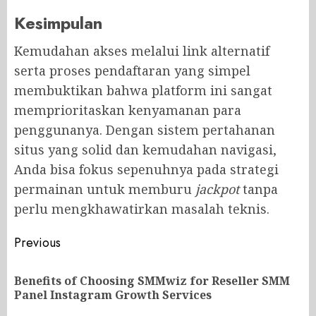
Kesimpulan
Kemudahan akses melalui link alternatif
serta proses pendaftaran yang simpel
membuktikan bahwa platform ini sangat
memprioritaskan kenyamanan para
penggunanya. Dengan sistem pertahanan
situs yang solid dan kemudahan navigasi,
Anda bisa fokus sepenuhnya pada strategi
permainan untuk memburu
jackpot
tanpa
perlu mengkhawatirkan masalah teknis.
Post
Previous
navigation
Benefits of Choosing SMMwiz for Reseller SMM
Pr
Panel Instagram Growth Services
po