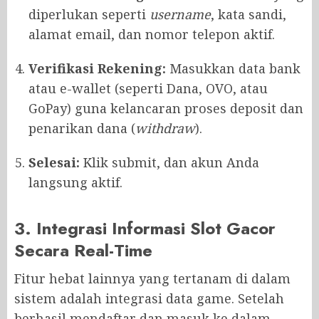
diperlukan seperti
username
, kata sandi,
alamat email, dan nomor telepon aktif.
Verifikasi Rekening:
Masukkan data bank
atau e-wallet (seperti Dana, OVO, atau
GoPay) guna kelancaran proses deposit dan
penarikan dana (
withdraw
).
Selesai:
Klik submit, dan akun Anda
langsung aktif.
3. Integrasi Informasi Slot Gacor
Secara Real-Time
Fitur hebat lainnya yang tertanam di dalam
sistem adalah integrasi data game. Setelah
berhasil mendaftar dan masuk ke dalam