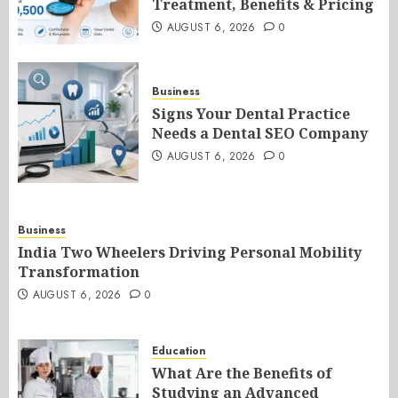
Treatment, Benefits & Pricing
AUGUST 6, 2026
0
Business
Signs Your Dental Practice
Needs a Dental SEO Company
AUGUST 6, 2026
0
Business
India Two Wheelers Driving Personal Mobility
Transformation
AUGUST 6, 2026
0
Education
What Are the Benefits of
Studying an Advanced