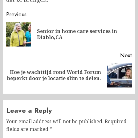
Post
Previous
navigation
Senior in home care services in
Pr
Diablo,CA
po
Next
Hoe je wachttijd rond World Forum
Next
beperkt door je locatie slim te delen.
post:
Leave a Reply
Your email address will not be published.
Required
fields are marked
*