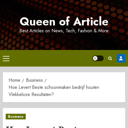
Skip
to
Queen of Article
content
Best Articles on News, Tech, Fashion & More
Primary
Menu
Home
Business
Hoe Levert Beste schoonmaken bedrijf houten
Vlekkeloze Resultaten?
Business